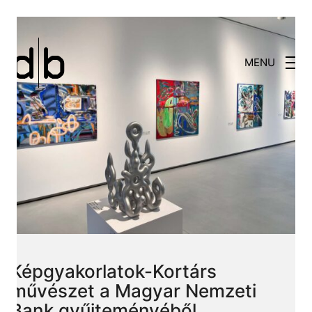
MENU
Képgyakorlatok-Kortárs
művészet a Magyar Nemzeti
Bank gyűjteményéből