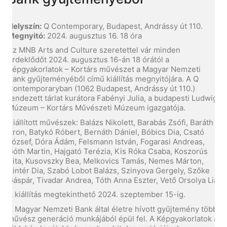
Helyszín:
Q Contemporary, Budapest, Andrássy út 110.
Megnyitó:
2024. augusztus 16. 18 óra
Az MNB Arts and Culture szeretettel vár minden
érdeklődőt 2024. augusztus 16-án 18 órától a
Képgyakorlatok – Kortárs művészet a Magyar Nemzeti
Bank gyűjteményéből című kiállítás megnyitójára. A Q
Contemporaryban (1062 Budapest, Andrássy út 110.)
rendezett tárlat kurátora Fabényi Julia, a budapesti Ludwig
Múzeum – Kortárs Művészeti Múzeum igazgatója.
Kiállított művészek: Balázs Nikolett, Barabás Zsófi, Baráth
Áron, Batykó Róbert, Bernáth Dániel, Bóbics Dia, Csató
József, Dóra Ádám, Felsmann István, Fogarasi Andreas,
Góth Martin, Hajgató Terézia, Kis Róka Csaba, Koszorús
Rita, Kusovszky Bea, Melkovics Tamás, Nemes Márton,
Pintér Dia, Szabó Lobot Balázs, Szinyova Gergely, Szőke
Gáspár, Tivadar Andrea, Tóth Anna Eszter, Vető Orsolya Lia
A kiállítás megtekinthető 2024. szeptember 15-ig.
A Magyar Nemzeti Bank által életre hívott gyűjtemény több
művész generáció munkájából épül fel. A Képgyakorlatok a