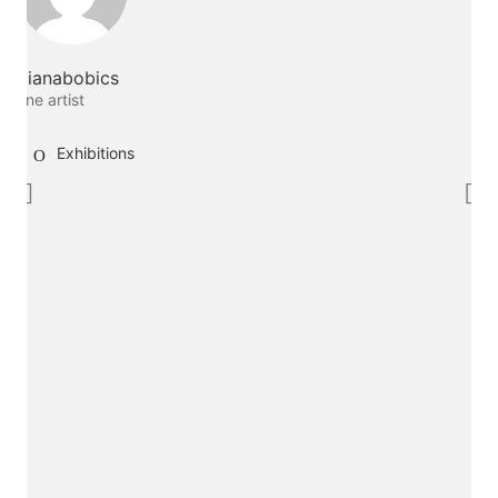
dianabobics
fine artist
Exhibitions
Me.
I am a fine artist thinking interdisciplinary,
working between artforms.
Say hello
dianabobics@gmail.com