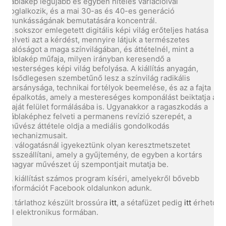
táblakép legújabb és egyben hiteles variációival
foglalkozik, és a mai 30-as és 40-es generáció
munkásságának bemutatására koncentrál.
A sokszor emlegetett digitális képi világ erőteljes hatása
felveti azt a kérdést, mennyire látjuk a természetes
valóságot a maga színvilágában, és áttételnél, mint a
táblakép műfaja, milyen irányban keresendő a
mesterséges képi világ befolyása. A kiállítás anyagán,
elsődlegesen szembetűnő lesz a színvilág radikális
harsánysága, technikai fortélyok beemelése, és az a fajta
képalkotás, amely a mestereséges komponálást beiktatja a
saját felület formálásába is. Ugyanakkor a ragaszkodás a
táblaképhez felveti a permanens revízió szerepét, a
művész áttétele oldja a mediális gondolkodás
mechanizmusait.
A válogatásnál igyekeztünk olyan keresztmetszetet
összeállítani, amely a gyűjtemény, de egyben a kortárs
magyar művészet új szempontjait mutatja be.
A kiállítást számos program kíséri, amelyekről bővebb
információt Facebook oldalunkon adunk.
A tárlathoz készült brossúra
itt
, a sétafüzet pedig
itt
érhető
el elektronikus formában.